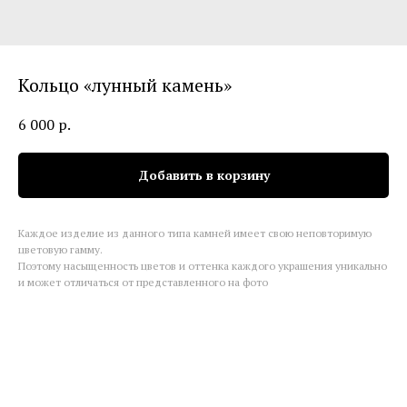
Кольцо «лунный камень»
6 000
р.
Добавить в корзину
Каждое изделие из данного типа камней имеет свою неповторимую
цветовую гамму.
Поэтому насыщенность цветов и оттенка каждого украшения уникально
и может отличаться от представленного на фото