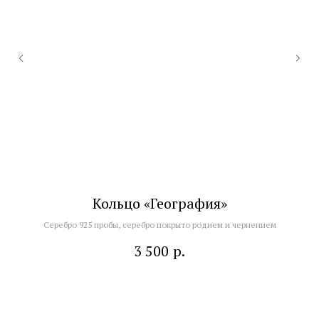
Кольцо «География»
Серебро 925 пробы, серебро покрыто родием и чернением
р.
3 500